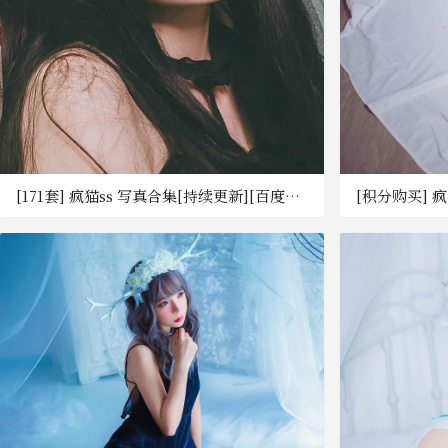
[171套] 疯猫ss 写真合集[持续更新][百度网
[积分购买] 疯猫
盘下载]
180MB] [百