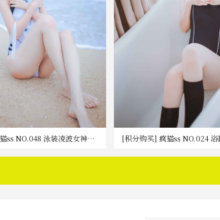
猫ss NO.048 泳装凌波女神
[积分购买] 疯猫ss NO.024 浴缸
B] [百度网盘]
225M] [百度网盘]