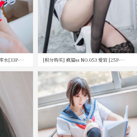
库水[33P-
[积分购买] 疯猫ss NO.053 爱宕 [25P-
319MB] [百度网盘]