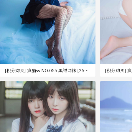
[积分购买] 疯猫ss NO.055 黑裙网袜 [25P-
[积分购买] 疯猫
259MB] [百度网盘]
196MB] [百