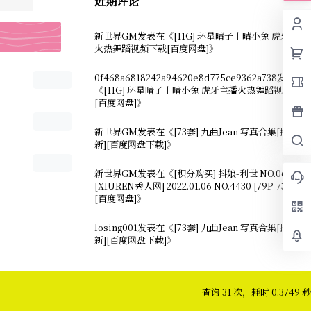
近期评论
新世界GM
发表在《
[11G] 环星晴子丨晴小兔 虎牙主播
火热舞蹈视频下载[百度网盘]
》
0f468a6818242a94620e8d775ce9362a738
发表在
《
[11G] 环星晴子丨晴小兔 虎牙主播火热舞蹈视频下载
[百度网盘]
》
新世界GM
发表在《
[73套] 九曲Jean 写真合集[持续更
新][百度网盘下载]
》
新世界GM
发表在《
[积分购买] 抖娘-利世 NO.067
[XIUREN秀人网] 2022.01.06 NO.4430 [79P-739MB]
[百度网盘]
》
losing001
发表在《
[73套] 九曲Jean 写真合集[持续更
新][百度网盘下载]
》
查询 31 次，耗时 0.3749 秒