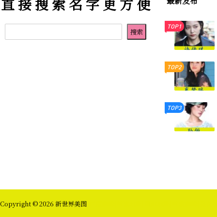
直 接 搜 索 名 字 更 方 便
最新发布
TOP1
TOP2
TOP3
Copyright © 2026
新世界美图
|百度蜘蛛
|谷歌地图
|网站地图
|谷歌蜘蛛
|美女