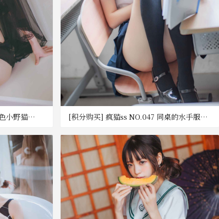
 黑色小野猫
[积分购买] 疯猫ss NO.047 同桌的水手服
[41P-464MB] [百度网盘]