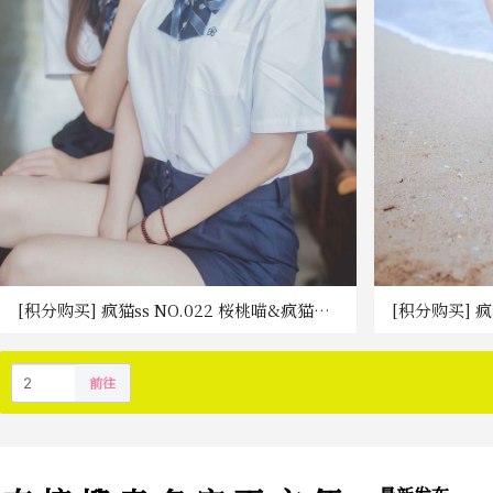
[积分购买] 疯猫ss NO.022 桜桃喵&疯猫
[积分购买] 疯
ss_JK百合1 [43P-325MB] [百度网盘]
[37P-214M
前往