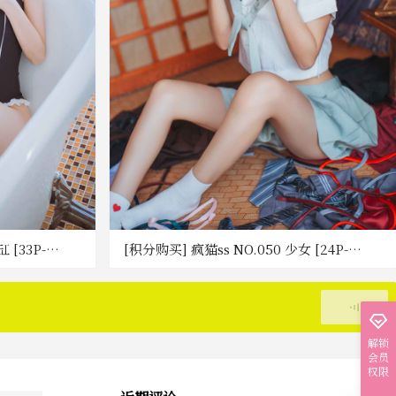
 [33P-
[积分购买] 疯猫ss NO.050 少女 [24P-
282MB] [百度网盘]
加载更多
解锁
会员
权限