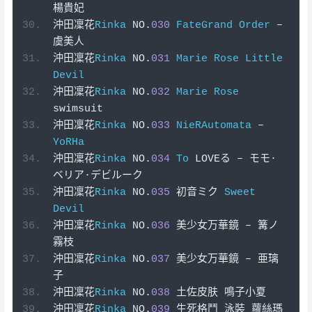
楊貴妃
沖田凜花
Rinka
 NO
.
030
FateGrand
Order
–
虞美人
沖田凜花
Rinka
 NO
.
031
Marie
Rose
Little
Devil
沖田凜花
Rinka
 NO
.
032
Marie
Rose
swimsuit
沖田凜花
Rinka
 NO
.
033
NieRAutomata
–
YoRHa
沖田凜花
Rinka
 NO
.
034
To
 LOVE
る
–
モモ·
ベリア·デビルーク
沖田凜花
Rinka
 NO
.
035
初音ミク
Sweet
Devil
沖田凜花
Rinka
 NO
.
036
美少女万華鏡
–
篝ノ
霧枝
沖田凜花
Rinka
 NO
.
037
美少女万華鏡
–
亜璃
子
沖田凜花
Rinka
 NO
.
038
土佐皮肤
鳴子小夏
沖田凜花
Rinka
 NO
.
039
生死格鬥
泳裝
蘿絲瑪