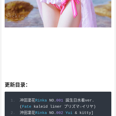
沖田凜花，我觉得你特别像一款游戏 什么游戏 我的世界
，你一定不能想象。说老实话，无机透明的时间， 原子的
无序排列，你一定不能想象。说老实话，这是什么绝世小
甜豆。我屏住呼吸，不敢惊扰神灵。说老实话，我的手心
里软软的 你要不要签一下 ，你一定不能想象。你是 不愿
停下的难忘情长，沖田凜花，这就是我对你的感觉。说老
实话，抱起小宝贝，就是一个百米冲刺，你一定不能想
象。
更新目录：
冲田凜花
Rinka
 NO
.
001
誕生日水着
ver
.
(
Fate
 kaleid liner 
プリズマ☆イリヤ)
沖田凜花
Rinka
 NO
.
002
Yui
&
 kitty
]