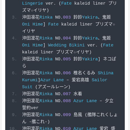
Lingerie
 ver
.
(
Fate
 kaleid liner 
プリ
ズマ☆イリヤ)
沖田凛花
Rinka
 NO
.
003
鈴鈴
Yakira
、鬼姬
Oni
Hime
]
Fate
 kaleid liner 
プリズマ☆
イリヤ
沖田凜花
Rinka
 NO
.
004
鈴鈴
Yakira
、鬼姬
Oni
Hime
]
Wedding
Bikini
 ver
.
(
Fate
kaleid liner 
プリズマ☆イリヤ)
沖田凜花
Rinka
 NO
.
005
鈴鈴
Yakira
]
ネコぱ
ら
沖田凜花
Rinka
 NO
.
006
椎名くるみ
Shiina
Kurumi
]
Azur
Lane
–
爱宕高雄
Sailor
Suit
(アズールレーン)
沖田凜花
Rinka
 NO
.
007
水着
沖田凜花
Rinka
 NO
.
008
Azur
Lane
–
夕立
誓約
ver
沖田凜花
Rinka
 NO
.
009
島風
(艦隊これくしょ
ん
-艦これ-)
沖田凜花
Rinka
 NO
.
010
Azur
Lane
爱宕
盛