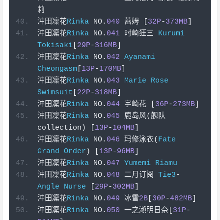
莉
沖田凜花
Rinka
 NO
.
040
蕾姆
[
32P
-
373MB
]
沖田凜花
Rinka
 NO
.
041
时崎狂三
Kurumi
Tokisaki
[
29P
-
316MB
]
沖田凜花
Rinka
 NO
.
042
Ayanami
Cheongasm
[
13P
-
170MB
]
沖田凜花
Rinka
 NO
.
043
Marie
Rose
Swimsuit
[
22P
-
318MB
]
沖田凜花
Rinka
 NO
.
044
宇崎花
[
36P
-
273MB
]
沖田凜花
Rinka
 NO
.
045
鹿岛风(舰队
collection
)
[
13P
-
104MB
]
沖田凜花
Rinka
 NO
.
046
玛修泳衣(
Fate
Grand
Order
)
[
13P
-
96MB
]
沖田凜花
Rinka
 NO
.
047
Yumemi
Riamu
沖田凜花
Rinka
 NO
.
048
二月订阅
Tie3
-
Angle
Nurse
[
29P
-
302MB
]
沖田凜花
Rinka
 NO
.
049
冰雪
2B
[
30P
-
482MB
]
沖田凜花
Rinka
 NO
.
050
一之瀨明日奈[
31P
-