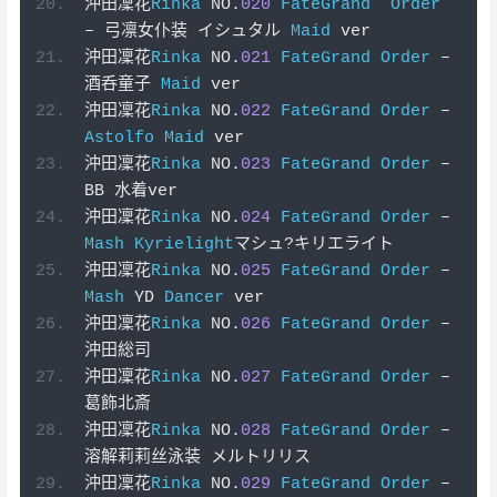
沖田凜花
Rinka
 NO
.
020
FateGrand
Order
–
弓凛女仆装
イシュタル
Maid
 ver
沖田凜花
Rinka
 NO
.
021
FateGrand
Order
–
酒呑童子
Maid
 ver
沖田凜花
Rinka
 NO
.
022
FateGrand
Order
–
Astolfo
Maid
 ver
沖田凜花
Rinka
 NO
.
023
FateGrand
Order
–
BB 
水着
ver
沖田凜花
Rinka
 NO
.
024
FateGrand
Order
–
Mash
Kyrielight
マシュ?キリエライト
沖田凜花
Rinka
 NO
.
025
FateGrand
Order
–
Mash
 YD 
Dancer
 ver
沖田凜花
Rinka
 NO
.
026
FateGrand
Order
–
沖田総司
沖田凜花
Rinka
 NO
.
027
FateGrand
Order
–
葛飾北斎
沖田凜花
Rinka
 NO
.
028
FateGrand
Order
–
溶解莉莉丝泳装
メルトリリス
沖田凜花
Rinka
 NO
.
029
FateGrand
Order
–