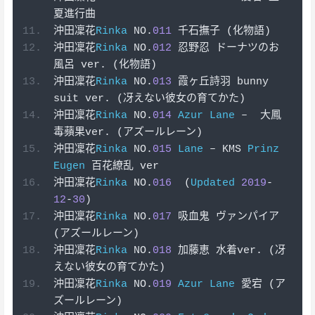
夏進行曲
沖田凜花
Rinka
 NO
.
011
千石撫子
(化物語)
沖田凜花
Rinka
 NO
.
012
忍野忍
ドーナツのお
風呂
 ver
.
(化物語)
沖田凜花
Rinka
 NO
.
013
霞ヶ丘詩羽
 bunny 
suit ver
.
(冴えない彼女の育てかた)
沖田凜花
Rinka
 NO
.
014
Azur
Lane
–
大鳳
毒蘋果
ver
.
(アズールレーン)
沖田凜花
Rinka
 NO
.
015
Lane
–
 KMS 
Prinz
Eugen
百花繚乱
 ver
沖田凜花
Rinka
 NO
.
016
(
Updated
2019
-
12
-
30
)
沖田凜花
Rinka
 NO
.
017
吸血鬼
ヴァンパイア
(アズールレーン)
沖田凜花
Rinka
 NO
.
018
加藤恵
水着
ver
.
(冴
えない彼女の育てかた)
沖田凜花
Rinka
 NO
.
019
Azur
Lane
愛宕
(ア
ズールレーン)