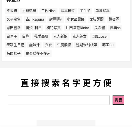
不呆猫
主播热舞
二佐Nisa
写真模特
半半子
单套写真
叉子宝宝
古川kagura
封疆疆v
小女巫露娜
尤猫醒醒
微密圈
恩田直幸
抖娘-利世
模特写真
沖田凜花Rinka
瓜希酱
疯猫ss
白易子
白烨
稚乖画册
素人新娘
素人美女
网红coser
舞蹈生日记
蠢沫沫
衣衣
车展模特
过期米线线喵
韩国BJ
韩国妹子
鬼畜瑶在不在w
直 接 搜 索 名 字 更 方 便