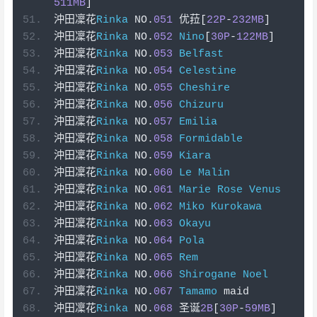
511MB
]
沖田凜花
Rinka
 NO
.
051
优菈[
22P
-
232MB
]
沖田凜花
Rinka
 NO
.
052
Nino
[
30P
-
122MB
]
沖田凜花
Rinka
 NO
.
053
Belfast
沖田凜花
Rinka
 NO
.
054
Celestine
沖田凜花
Rinka
 NO
.
055
Cheshire
沖田凜花
Rinka
 NO
.
056
Chizuru
沖田凜花
Rinka
 NO
.
057
Emilia
沖田凜花
Rinka
 NO
.
058
Formidable
沖田凜花
Rinka
 NO
.
059
Kiara
沖田凜花
Rinka
 NO
.
060
Le
Malin
沖田凜花
Rinka
 NO
.
061
Marie
Rose
Venus
沖田凜花
Rinka
 NO
.
062
Miko
Kurokawa
沖田凜花
Rinka
 NO
.
063
Okayu
沖田凜花
Rinka
 NO
.
064
Pola
沖田凜花
Rinka
 NO
.
065
Rem
沖田凜花
Rinka
 NO
.
066
Shirogane
Noel
沖田凜花
Rinka
 NO
.
067
Tamamo
 maid
沖田凜花
Rinka
 NO
.
068
圣诞
2B
[
30P
-
59MB
]