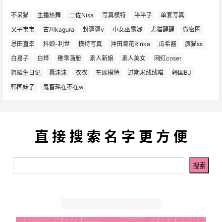
不呆猫
主播热舞
二佐Nisa
写真模特
半半子
单套写真
叉子宝宝
古川kagura
封疆疆v
小女巫露娜
尤猫醒醒
微密圈
恩田直幸
抖娘-利世
模特写真
沖田凜花Rinka
瓜希酱
疯猫ss
白易子
白烨
稚乖画册
素人新娘
素人美女
网红coser
舞蹈生日记
蠢沫沫
衣衣
车展模特
过期米线线喵
韩国BJ
韩国妹子
鬼畜瑶在不在w
直 接 搜 索 名 字 更 方 便