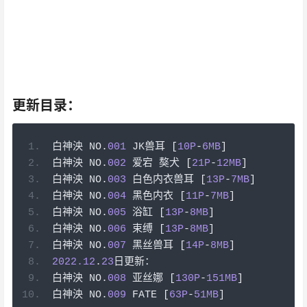
来， 奥斯特洛夫斯基曾经提到过，共同的事业，共同的斗
争，可以使人们产生忍受一切的力量。 带着这句话，我
们还要更加慎重的审视这个问题： 富兰克林曾经说过，你
热爱生命吗？那么别浪费时间，因为时间是组成生命的材
料。这似乎解答了我的疑惑。
更新目录：
白神泱
 NO
.
001
 JK
兽耳
[
10P
-
6MB
]
白神泱
 NO
.
002
爱宕
獒犬
[
21P
-
12MB
]
白神泱
 NO
.
003
白色内衣兽耳
[
13P
-
7MB
]
白神泱
 NO
.
004
黑色内衣
[
11P
-
7MB
]
白神泱
 NO
.
005
浴缸
[
13P
-
8MB
]
白神泱
 NO
.
006
束缚
[
13P
-
8MB
]
白神泱
 NO
.
007
黑丝兽耳
[
14P
-
8MB
]
2022.12
.
23
日更新：
白神泱
 NO
.
008
亚丝娜
[
130P
-
151MB
]
白神泱
 NO
.
009
 FATE 
[
63P
-
51MB
]