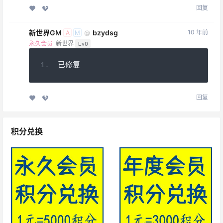
回复
新世界GM
bzydsg
10 年前
@
A
M
永久会员
新世界
Lv0
已修复
回复
积分兑换