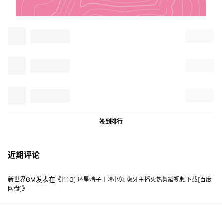
签到排行
近期评论
发表在《
新世界GM
[11G] 环星晴子丨晴小兔 虎牙主播火热舞蹈视频下载[百度
》
网盘]
0f468a6818242a94620e8d775ce9362a738
发表在《
[11G] 环星晴子丨
》
晴小兔 虎牙主播火热舞蹈视频下载[百度网盘]