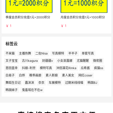
季度会员积分充值1元=2000积分
月度会员积分充值1元=1000积分
￥ 1
￥ 1
标签云
不呆猫
主播热舞
二佐Nisa
写真模特
半半子
单套写真
叉子宝宝
古川kagura
封疆疆v
小女巫露娜
尤猫醒醒
微密圈
恩田直幸
抖娘-利世
模特写真
沖田凜花Rinka
瓜希酱
疯猫ss
白易子
白烨
稚乖画册
素人新娘
素人美女
网红coser
舞蹈生日记
蠢沫沫
衣衣
车展模特
过期米线线喵
韩国BJ
韩国妹子
鬼畜瑶在不在w