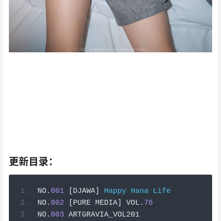
小宝贝，现实如山 ，而你浪漫如云,这些感情可以说无时无
刻不在折磨我。喜欢你的感觉，怎么说呢 比冬天的暖炉还
暖 比夏天的雪糕还甜 。我有句话想说很久了，遇上你的感
觉就像走了很远的路终于回到家了 ，你就是我的一切了。
Song Hana，你是 不愿停下的难忘情长。你心情不好时
一定要告诉我 我可不想别人安慰你呐 。Song Hana，我
是个小无赖呀会一直赖在你心里嗷 ，这都是我的心里话。
你知道我最喜欢什么神嘛？
更新目录：
NO
.
001
[
DJAWA
]
Happy
Hana
Life
NO
.
002
[
PURE MEDIA
]
 VOL
.
76
NO
.
003
 ARTGRAVIA_VOL201