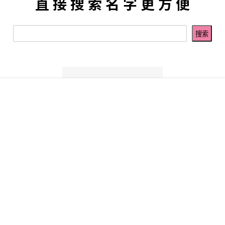
直 接 搜 索 名 字 更 方 便
菜单
网红
热舞
搜索
模特
明星
会员
我的
签到排行