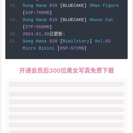
Song
Hana
018
[
BLUECAKE
]
XMas
Figure
[
62P
-
766MB
]
Song
Hana
019
[
BLUECAKE
]
House
Cat
[
57P
-
559MB
]
2024.01
.
30
日更新:
Song
Hana
020
[
Bimilstory
]
Vol
.
02
Micro
Bikini
[
85P
-
572MB
]
开通会员后300位美女写真免费下载