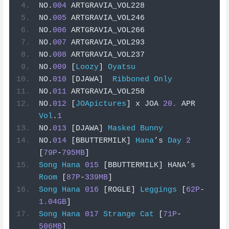
NO
.
004
 ARTGRAVIA_VOL228
NO
.
005
 ARTGRAVIA_VOL246
NO
.
006
 ARTGRAVIA_VOL266
NO
.
007
 ARTGRAVIA_VOL293
NO
.
008
 ARTGRAVIA_VOL237
NO
.
009
[
Loozy
]
Oyatsu
NO
.
010
[
DJAWA
]
Ribboned
Only
NO
.
011
 ARTGRAVIA_VOL258
NO
.
012
[
JOApictures
]
 x JOA 
20.
 APR 
Vol
.
1
NO
.
013
[
DJAWA
]
Masked
Bunny
NO
.
014
[
BBUTTERMILK
]
Hana
’
s 
Day
2
[
79P
-
795MB
]
Song
Hana
015
[
BBUTTERMILK
]
 HANA
’
s 
Room
[
87P
-
339MB
]
Song
Hana
016
[
ROGLE
]
Leggings
[
62P
-
1.04GB
]
Song
Hana
017
Strange
Cat
[
71P
-
506MB
]