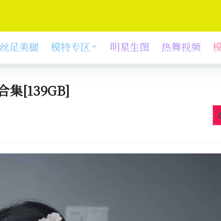
丝足美腿
模特专区
明星生图
热舞视频
集[139GB]