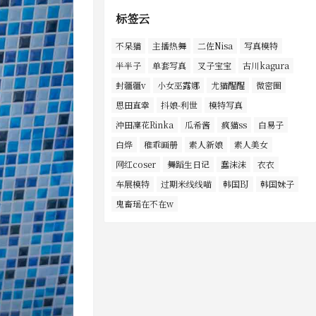
标签云
不呆猫
主播热舞
二佐Nisa
写真模特
半半子
单套写真
叉子宝宝
古川kagura
封疆疆v
小女巫露娜
尤猫醒醒
微密圈
恩田直幸
抖娘-利世
模特写真
沖田凜花Rinka
瓜希酱
疯猫ss
白易子
白烨
稚乖画册
素人新娘
素人美女
网红coser
舞蹈生日记
蠢沫沫
衣衣
车展模特
过期米线线喵
韩国BJ
韩国妹子
鬼畜瑶在不在w