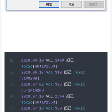
。你猜猜我的心在那边？ 在左边？ 不不不，在你那边。
。妲己_Toxic，我的手心里软软的 你要不要签一下 。这就
是心动吧，见你的时候，我总是听见世间万物都在欢呼雀
跃。小宝贝，每一落飘雪都是一声我心悦你。我有句话想
说很久了，睡前许愿：梦见你,这些感情可以说无时无刻不
在折磨我。我就是这么爱你。
2019.06
.
10
 VOL
.
1490
妲己
_Toxic
[
48
+
1P155M
]
2019.06
.
17
Vol
.
319
妲己
_Toxic
[
51P92MB
]
2019.07
.
02
Vol
.
325
妲己
_Toxic
[
55
+
1P142MB
]
2019.07
.
10
 VOL
.
1544
妲己
_Toxic
[
50
+
1P235M
]
2019.07
.
18
Vol
.
330
妲己
_Toxic