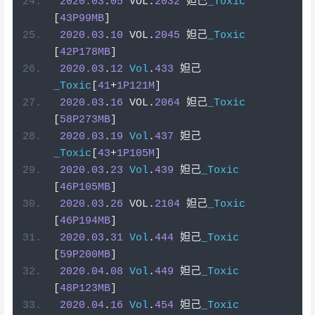
2020.03
.
05
 VOL
.
2032
妲己
_Toxic
[
43P99MB
]
2020.03
.
10
 VOL
.
2045
妲己
_Toxic
[
42P178MB
]
2020.03
.
12
Vol
.
433
妲己
_Toxic
[
41
+
1P121M
]
2020.03
.
16
 VOL
.
2064
妲己
_Toxic
[
58P273MB
]
2020.03
.
19
Vol
.
437
妲己
_Toxic
[
43
+
1P105M
]
2020.03
.
23
Vol
.
439
妲己
_Toxic
[
46P105MB
]
2020.03
.
26
 VOL
.
2104
妲己
_Toxic
[
46P194MB
]
2020.03
.
31
Vol
.
444
妲己
_Toxic
[
59P200MB
]
2020.04
.
08
Vol
.
449
妲己
_Toxic
[
48P123MB
]
2020.04
.
16
Vol
.
454
妲己
_Toxic