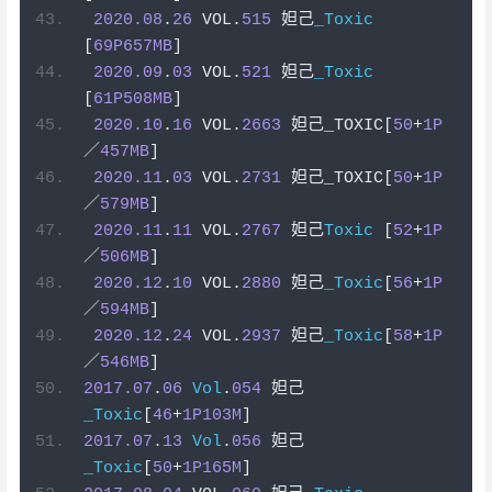
2020.08
.
26
 VOL
.
515
妲己
_Toxic
[
69P657MB
]
2020.09
.
03
 VOL
.
521
妲己
_Toxic
[
61P508MB
]
2020.10
.
16
 VOL
.
2663
妲己
_TOXIC
[
50
+
1P
／
457MB
]
2020.11
.
03
 VOL
.
2731
妲己
_TOXIC
[
50
+
1P
／
579MB
]
2020.11
.
11
 VOL
.
2767
妲己
Toxic
[
52
+
1P
／
506MB
]
2020.12
.
10
 VOL
.
2880
妲己
_Toxic
[
56
+
1P
／
594MB
]
2020.12
.
24
 VOL
.
2937
妲己
_Toxic
[
58
+
1P
／
546MB
]
2017.07
.
06
Vol
.
054
妲己
_Toxic
[
46
+
1P103M
]
2017.07
.
13
Vol
.
056
妲己
_Toxic
[
50
+
1P165M
]