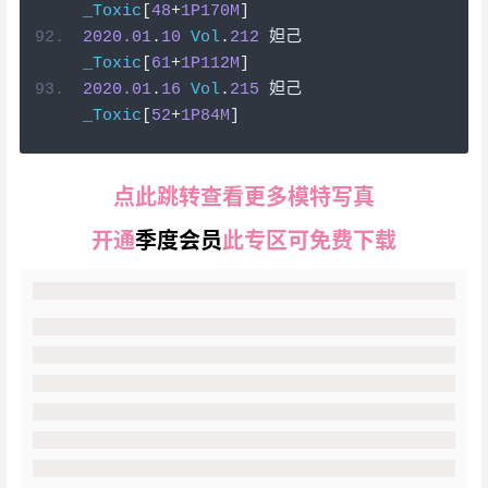
_Toxic
[
48
+
1P170M
]
2020.01
.
10
Vol
.
212
妲己
_Toxic
[
61
+
1P112M
]
2020.01
.
16
Vol
.
215
妲己
_Toxic
[
52
+
1P84M
]
点此跳转查看更多模特写真
开通
季度会员
此专区可免费下载