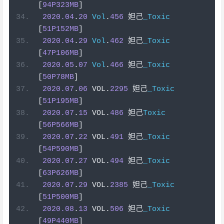
[
94P323MB
]
2020.04
.
20
Vol
.
456
妲己
_Toxic
[
51P152MB
]
2020.04
.
29
Vol
.
462
妲己
_Toxic
[
47P106MB
]
2020.05
.
07
Vol
.
466
妲己
_Toxic
[
50P78MB
]
2020.07
.
06
 VOL
.
2295
妲己
_Toxic
[
51P195MB
]
2020.07
.
15
 VOL
.
486
妲己
Toxic
[
56P566MB
]
2020.07
.
22
 VOL
.
491
妲己
_Toxic
[
54P590MB
]
2020.07
.
27
 VOL
.
494
妲己
_Toxic
[
63P626MB
]
2020.07
.
29
 VOL
.
2385
妲己
_Toxic
[
51P500MB
]
2020.08
.
13
 VOL
.
506
妲己
_Toxic
[
49P440MB
]