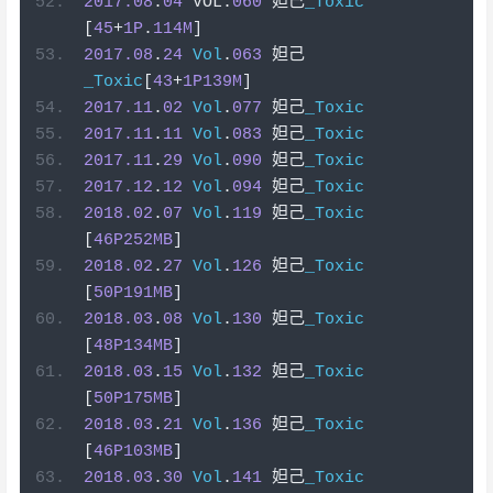
2017.08
.
04
 VOL
.
060
妲己
_Toxic
[
45
+
1P
.
114M
]
2017.08
.
24
Vol
.
063
妲己
_Toxic
[
43
+
1P139M
]
2017.11
.
02
Vol
.
077
妲己
_Toxic
2017.11
.
11
Vol
.
083
妲己
_Toxic
2017.11
.
29
Vol
.
090
妲己
_Toxic
2017.12
.
12
Vol
.
094
妲己
_Toxic
2018.02
.
07
Vol
.
119
妲己
_Toxic
[
46P252MB
]
2018.02
.
27
Vol
.
126
妲己
_Toxic
[
50P191MB
]
2018.03
.
08
Vol
.
130
妲己
_Toxic
[
48P134MB
]
2018.03
.
15
Vol
.
132
妲己
_Toxic
[
50P175MB
]
2018.03
.
21
Vol
.
136
妲己
_Toxic
[
46P103MB
]
2018.03
.
30
Vol
.
141
妲己
_Toxic