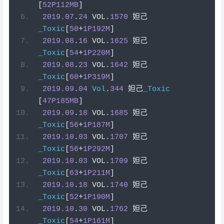
[
52P112MB
]
2019.07
.
24
 VOL
.
1570
妲己
_Toxic
[
50
+
1P192M
]
2019.08
.
16
 VOL
.
1625
妲己
_Toxic
[
54
+
1P220M
]
2019.08
.
23
 VOL
.
1642
妲己
_Toxic
[
60
+
1P319M
]
2019.09
.
04
Vol
.
344
妲己
_Toxic
[
47P185MB
]
2019.09
.
18
 VOL
.
1685
妲己
_Toxic
[
56
+
1P187M
]
2019.10
.
03
 VOL
.
1707
妲己
_Toxic
[
56
+
1P292M
]
2019.10
.
03
 VOL
.
1709
妲己
_Toxic
[
63
+
1P211M
]
2019.10
.
18
 VOL
.
1740
妲己
_Toxic
[
52
+
1P190M
]
2019.10
.
30
 VOL
.
1762
妲己
_Toxic
[
54
+
1P161M
]