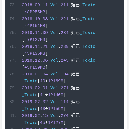
2018.09
.
11
Vol
.
211
妲己
_Toxic
[
48P255MB
]
2018.10
.
08
Vol
.
221
妲己
_Toxic
[
44P151MB
]
2018.11
.
09
Vol
.
234
妲己
_Toxic
[
47P127MB
]
2018.11
.
21
Vol
.
239
妲己
_Toxic
[
45P136MB
]
2018.12
.
06
Vol
.
245
妲己
_Toxic
[
43P139MB
]
2019.01
.
04
Vol
.
104
妲己
_Toxic
[
40
+
1P169M
]
2019.02
.
01
Vol
.
271
妲己
_Toxic
[
41
+
1P140M
]
2019.02
.
02
Vol
.
114
妲己
_Toxic
[
43
+
1P159M
]
2019.02
.
15
Vol
.
274
妲己
_Toxic
[
45
+
1P127M
]