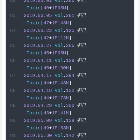
2019.03
.
01
Vol
.
280
妲己
_Toxic
[
40
+
1P98M
]
2019.03
.
05
Vol
.
281
妲己
_Toxic
[
47
+
1P143M
]
2019.03
.
22
Vol
.
125
妲己
_Toxic
[
42
+
1P112M
]
2019.03
.
27
Vol
.
286
妲己
_Toxic
[
45
+
1P95M
]
2019.04
.
11
Vol
.
129
妲己
_Toxic
[
45
+
1P100M
]
2019.04
.
17
Vol
.
294
妲己
_Toxic
[
44
+
1P143M
]
2019.04
.
18
Vol
.
132
妲己
_Toxic
[
44
+
1P173M
]
2019.04
.
29
Vol
.
300
妲己
_Toxic
[
43
+
1P141M
]
2019.05
.
09
Vol
.
139
妲己
_Toxic
[
49
+
1P163M
]
2019.05
.
30
Vol
.
142
妲己