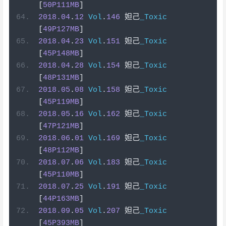
[
50P111MB
]
2018.04
.
12
Vol
.
146
妲己
_Toxic
[
49P127MB
]
2018.04
.
23
Vol
.
151
妲己
_Toxic
[
45P148MB
]
2018.04
.
28
Vol
.
154
妲己
_Toxic
[
48P131MB
]
2018.05
.
08
Vol
.
158
妲己
_Toxic
[
45P119MB
]
2018.05
.
16
Vol
.
162
妲己
_Toxic
[
47P121MB
]
2018.06
.
01
Vol
.
169
妲己
_Toxic
[
48P112MB
]
2018.07
.
06
Vol
.
183
妲己
_Toxic
[
45P110MB
]
2018.07
.
25
Vol
.
191
妲己
_Toxic
[
44P163MB
]
2018.09
.
05
Vol
.
207
妲己
_Toxic
[
45P393MB
]