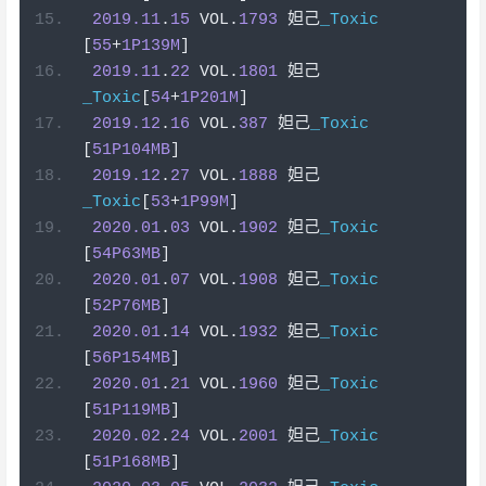
2019.11
.
15
 VOL
.
1793
妲己
_Toxic
[
55
+
1P139M
]
2019.11
.
22
 VOL
.
1801
妲己
_Toxic
[
54
+
1P201M
]
2019.12
.
16
 VOL
.
387
妲己
_Toxic
[
51P104MB
]
2019.12
.
27
 VOL
.
1888
妲己
_Toxic
[
53
+
1P99M
]
2020.01
.
03
 VOL
.
1902
妲己
_Toxic
[
54P63MB
]
2020.01
.
07
 VOL
.
1908
妲己
_Toxic
[
52P76MB
]
2020.01
.
14
 VOL
.
1932
妲己
_Toxic
[
56P154MB
]
2020.01
.
21
 VOL
.
1960
妲己
_Toxic
[
51P119MB
]
2020.02
.
24
 VOL
.
2001
妲己
_Toxic
[
51P168MB
]