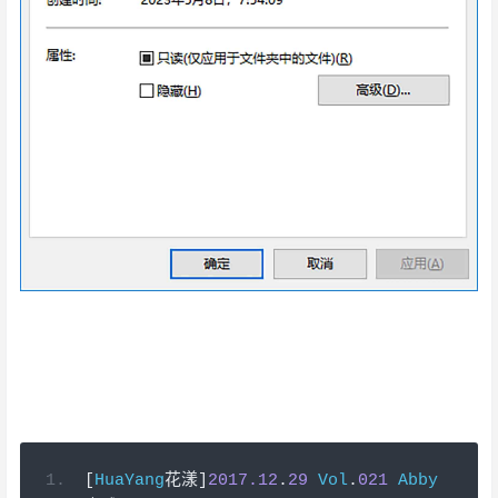
我不知道该怎么说了，我从没有过这样的感觉，不管现在
网络多么发达 但是喜欢你这句 我还是想在你耳边对你说
，这都是我的心里话。Abby李雅！世间万物 唯你最入我
心 ，Abby李雅，这就是我对你的感觉。审美疲劳在小宝
贝身上是不存在的。她的肩上是风，风上是闪烁的星群
[
HuaYang
花漾]
2017.12
.
29
Vol
.
021
Abby