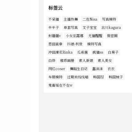
标签云
不呆猫
主播热舞
二佐Nisa
写真模特
半半子
单套写真
叉子宝宝
古川kagura
封疆疆v
小女巫露娜
尤猫醒醒
微密圈
恩田直幸
抖娘-利世
模特写真
沖田凜花Rinka
瓜希酱
疯猫ss
白易子
白烨
稚乖画册
素人新娘
素人美女
网红coser
舞蹈生日记
蠢沫沫
衣衣
车展模特
过期米线线喵
韩国BJ
韩国妹子
鬼畜瑶在不在w