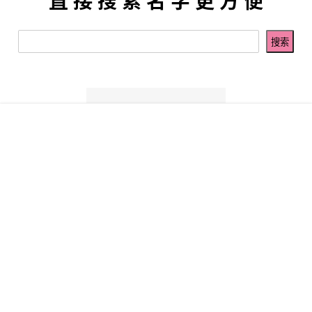
直 接 搜 索 名 字 更 方 便
菜单
网红
热舞
搜索
模特
明星
会员
我的
签到排行