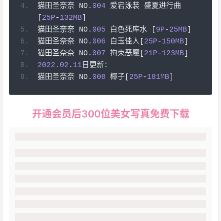
猫田圣奈奈
 NO
.
004
爱宕泳装
盛夏进行曲
[
25P
-
132MB
]
猫田圣奈奈
 NO
.
005
白色死库水
[
9P
-
25MB
]
猫田圣奈奈
 NO
.
006
白玉佳人[
25P
-
150MB
]
猫田圣奈奈
 NO
.
007
拘束恶魔[
21P
-
123MB
]
2022.02
.
11
日更新：
猫田圣奈奈
 NO
.
008
椰子[
25P
-
181MB
]
开通会员后300位美女写真免费下载