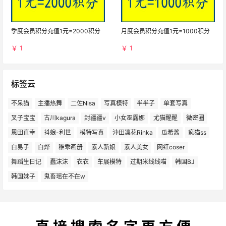
季度会员积分充值1元=2000积分
月度会员积分充值1元=1000积分
￥ 1
￥ 1
标签云
不呆猫
主播热舞
二佐Nisa
写真模特
半半子
单套写真
叉子宝宝
古川kagura
封疆疆v
小女巫露娜
尤猫醒醒
微密圈
恩田直幸
抖娘-利世
模特写真
沖田凜花Rinka
瓜希酱
疯猫ss
白易子
白烨
稚乖画册
素人新娘
素人美女
网红coser
舞蹈生日记
蠢沫沫
衣衣
车展模特
过期米线线喵
韩国BJ
韩国妹子
鬼畜瑶在不在w