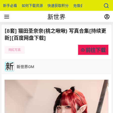
新手必看
如何下载资源
快速获取积分
充值会员
[8套] 猫田圣奈奈(桃之啾啾) 写真合集[持续更
新][百度网盘下载]
前往下载
网红写真
新世界GM