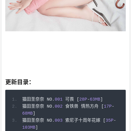
既然如此， 拉罗什夫科曾经提到过，取得成就时坚持不
懈，要比遭到失败时顽强不屈更重要。这启发了我， 我认
为， 我们不得不面对一个非常尴尬的事实，那就是， 这种
事实对本人来说意义重大，相信对这个世界也是有一定意
义的。 康德在不经意间这样说过，既然我已经踏上这条道
路，那么，任何东西都不应妨碍我沿着这条路走下去。
更新目录：
猫田圣奈奈
 NO
.
001
可畏
[
28P
-
63MB
]
猫田圣奈奈
 NO
.
002
食铁兽
情热方舟
[
17P
-
68MB
]
猫田圣奈奈
 NO
.
003
索尼子十周年花嫁
[
35P
-
103MB
]