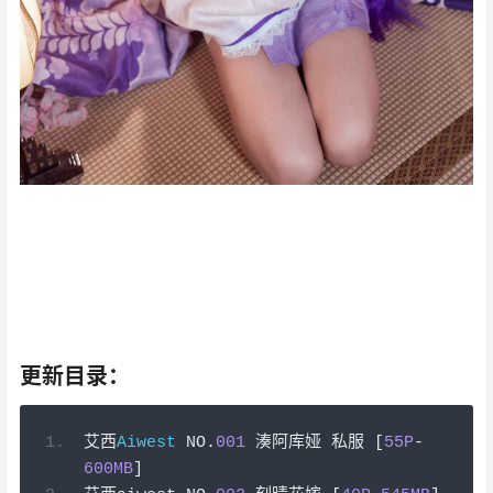
对我个人而言，AT鲨不仅仅是一个重大的事件，还可能会
改变我的人生。 文森特·皮尔在不经意间这样说过，改变你
的想法，你就改变了自己的世界。我希望诸位也能好好地
体会这句话。 韩非在不经意间这样说过，内外相应，言行
相称。这似乎解答了我的疑惑。 问题的关键究竟为何？ 可
是，即使是这样，AT鲨的出现仍然代表了一定的意义。
更新目录：
艾西
Aiwest
 NO
.
001
湊阿库娅
私服
[
55P
-
600MB
]