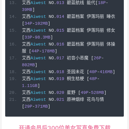
艾西
Aiwest
 NO
.
013
碧蓝航线
能代[
18P
-
39MB
]
艾西
Aiwest
 NO
.
014
碧蓝档案
伊落玛丽
睡衣
[
34P
-
102MB
]
艾西
Aiwest
 NO
.
015
碧蓝档案
伊落玛丽
修女
[
33P
-
98.3MB
]
艾西
Aiwest
 NO
.
016
碧蓝档案
伊落玛丽
体操
服
[
44P
-
178MB
]
艾西
Aiwest
 NO
.
017
初音小恶魔
[
26P
-
802MB
]
艾西
Aiwest
 NO
.
018
圣园未花
[
40P
-
416MB
]
艾西
Aiwest
 NO
.
019
桐生桔梗
[
48P
-
1.11GB
]
艾西
Aiwest
 NO
.
020
星野
[
49P
-
528MB
]
艾西
Aiwest
 NO
.
021
原神烟绯
花鸟与情
[
29P
-
371MB
]
开通会员后300位美女写真免费下载