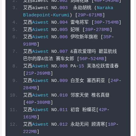
艾西
aiwest NO
.
002
刻晴花嫁
[
40P
-
545MB
]
艾西
aiwest NO
.
003
永劫胡桃
(
Naraka
Bladepoint
-
Kurumi
)
[
29P
-
671MB
]
艾西
Aiwest
 NO
.
004
雷电将军
[
30P
-
754MB
]
艾西
Aiwest
 NO
.
005
妃咲
[
39P
-
278MB
]
艾西
Aiwest
 NO
.
006
伊吹新年旗袍
[
35P
-
910MB
]
艾西
Aiwest
 NO
.
007
&喜欢爱理吗
碧蓝航线
巴尔的摩&信浓
赛车女郎
[
56P
-
524MB
]
艾西
Aiwest
 NO
.
008
 PA
-
15
芙洛伦跃雪逢春
[
21P
-
269MB
]
艾西
Aiwest
 NO
.
009
白圣女
塞西莉亚
[
24P
-
284MB
]
艾西
Aiwest
 NO
.
010
邻家天使
椎名真昼
[
40P
-
380MB
]
艾西
Aiwest
 NO
.
011
初音
粉蝶花[
42P
-
161MB
]
艾西
Aiwest
 NO
.
012
永劫无间
顾清寒[
18P
-
222MB
]