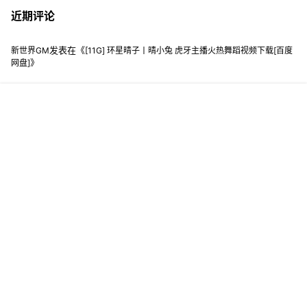
近期评论
发表在《
新世界GM
[11G] 环星晴子丨晴小兔 虎牙主播火热舞蹈视频下载[百度
》
网盘]
0f468a6818242a94620e8d775ce9362a738
发表在《
[11G] 环星晴子丨
》
晴小兔 虎牙主播火热舞蹈视频下载[百度网盘]
菜单
网红
热舞
搜索
模特
明星
会员
我的
发表在《
》
新世界GM
[73套] 九曲Jean 写真合集[持续更新][百度网盘下载]
发表在《
新世界GM
[积分购买] 抖娘-利世 NO.067 [XIUREN秀人网]
》
2022.01.06 NO.4430 [79P-739MB] [百度网盘]
losing001
发表在《
》
[73套] 九曲Jean 写真合集[持续更新][百度网盘下载]
Copyright © 2026
新世界美图
|百度蜘蛛
|谷歌地图
|网站地图
|谷歌蜘蛛
|美女写真
|明星生图