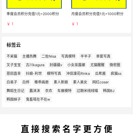
季度会员积分充值1元=2000积分
月度会员积分充值1元=1000积分
￥ 1
￥ 1
标签云
不呆猫
主播热舞
二佐Nisa
写真模特
半半子
单套写真
叉子宝宝
古川kagura
封疆疆v
小女巫露娜
尤猫醒醒
微密圈
恩田直幸
抖娘-利世
模特写真
沖田凜花Rinka
瓜希酱
疯猫ss
白易子
白烨
稚乖画册
素人新娘
素人美女
网红coser
舞蹈生日记
蠢沫沫
衣衣
车展模特
过期米线线喵
韩国BJ
韩国妹子
鬼畜瑶在不在w
直 接 搜 索 名 字 更 方 便