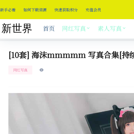
新手必看
如何下载资源
快速获取积分
充值会员
首页
网红写真
素人写真
[10套] 海沫mmmmm 写真合集[持
网红写真