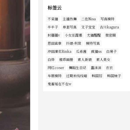
标签云
不呆猫
主播热舞
二佐Nisa
写真模特
半半子
单套写真
叉子宝宝
古川kagura
封疆疆v
小女巫露娜
尤猫醒醒
微密圈
恩田直幸
抖娘-利世
模特写真
沖田凜花Rinka
瓜希酱
疯猫ss
白易子
白烨
稚乖画册
素人新娘
素人美女
网红coser
舞蹈生日记
蠢沫沫
衣衣
车展模特
过期米线线喵
韩国BJ
韩国妹子
鬼畜瑶在不在w