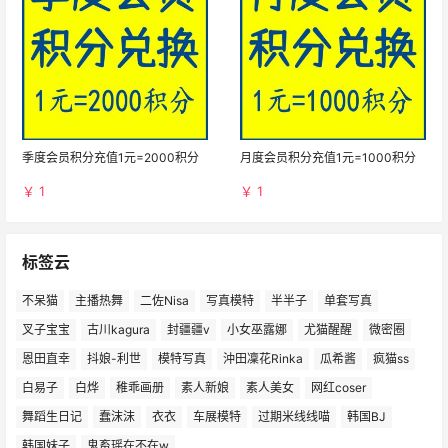
季度会员积分充值1元=2000积分
月度会员积分充值1元=1000积分
￥ 1
￥ 1
标签云
不呆猫
主播热舞
二佐Nisa
写真模特
半半子
单套写真
叉子宝宝
古川kagura
封疆疆v
小女巫露娜
尤猫醒醒
微密圈
恩田直幸
抖娘-利世
模特写真
沖田凜花Rinka
瓜希酱
疯猫ss
白易子
白烨
稚乖画册
素人新娘
素人美女
网红coser
舞蹈生日记
蠢沫沫
衣衣
车展模特
过期米线线喵
韩国BJ
韩国妹子
鬼畜瑶在不在w