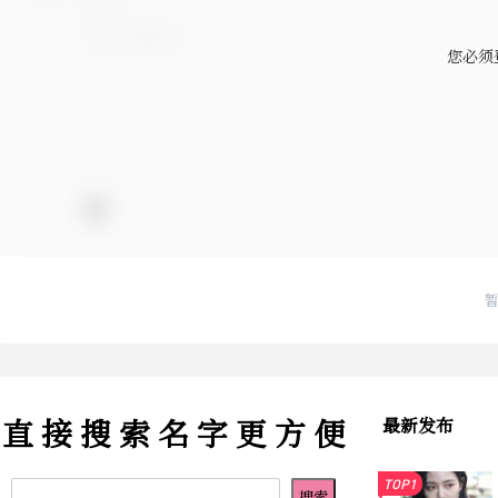
您必须
直 接 搜 索 名 字 更 方 便
最新发布
TOP1