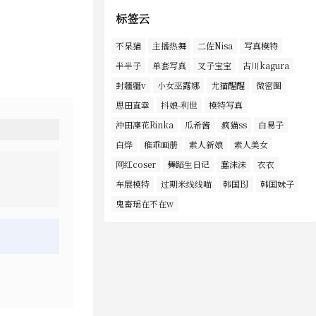
标签云
不呆猫
主播热舞
二佐Nisa
写真模特
半半子
单套写真
叉子宝宝
古川kagura
封疆疆v
小女巫露娜
尤猫醒醒
微密圈
恩田直幸
抖娘-利世
模特写真
沖田凜花Rinka
瓜希酱
疯猫ss
白易子
白烨
稚乖画册
素人新娘
素人美女
网红coser
舞蹈生日记
蠢沫沫
衣衣
车展模特
过期米线线喵
韩国BJ
韩国妹子
鬼畜瑶在不在w