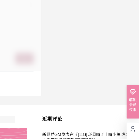
提交
解锁
会员
权限
近期评论
新世界GM
发表在《
[11G] 环星晴子丨晴小兔 虎牙主播