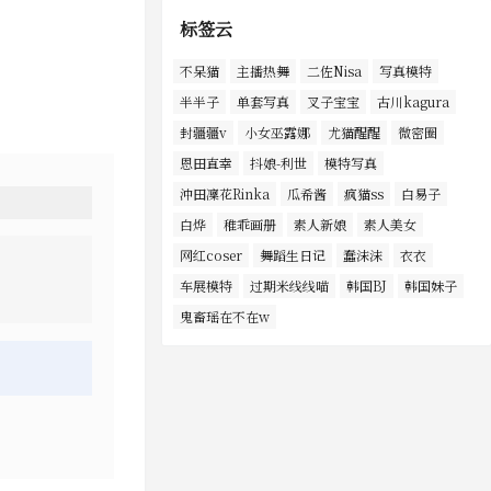
标签云
不呆猫
主播热舞
二佐Nisa
写真模特
半半子
单套写真
叉子宝宝
古川kagura
封疆疆v
小女巫露娜
尤猫醒醒
微密圈
恩田直幸
抖娘-利世
模特写真
沖田凜花Rinka
瓜希酱
疯猫ss
白易子
白烨
稚乖画册
素人新娘
素人美女
网红coser
舞蹈生日记
蠢沫沫
衣衣
车展模特
过期米线线喵
韩国BJ
韩国妹子
鬼畜瑶在不在w