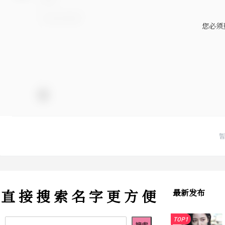
您必须
直 接 搜 索 名 字 更 方 便
最新发布
TOP1