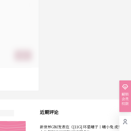
提交
解锁
会员
权限
近期评论
新世界GM
发表在《
[11G] 环星晴子丨晴小兔 虎牙主播