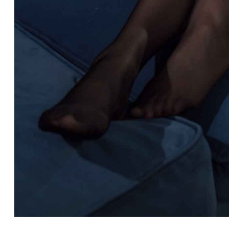
莎士比亚曾经提到过，意志命运往往背道而驰，决心到最后