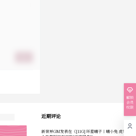
提交
解锁
会员
权限
近期评论
新世界GM
发表在《
[11G] 环星晴子丨晴小兔 虎牙主播