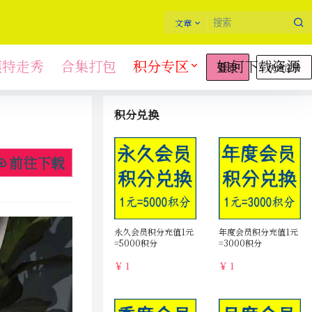
文章
模特走秀
合集打包
积分专区
如何下载资源
快速注册
登录
积分兑换
前往下载
永久会员积分充值1元
年度会员积分充值1元
=5000积分
=3000积分
￥ 1
￥ 1