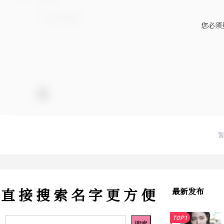
您必须
直 接 搜 索 名 字 更 方 便
最新发布
TOP1