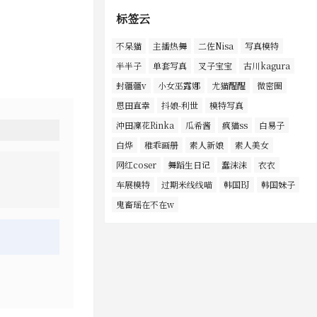
标签云
不呆猫
主播热舞
二佐Nisa
写真模特
半半子
单套写真
叉子宝宝
古川kagura
封疆疆v
小女巫露娜
尤猫醒醒
微密圈
恩田直幸
抖娘-利世
模特写真
沖田凜花Rinka
瓜希酱
疯猫ss
白易子
白烨
稚乖画册
素人新娘
素人美女
网红coser
舞蹈生日记
蠢沫沫
衣衣
车展模特
过期米线线喵
韩国BJ
韩国妹子
鬼畜瑶在不在w