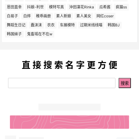
恩田直幸
抖娘-利世
模特写真
沖田凜花Rinka
瓜希酱
疯猫ss
白易子
白烨
稚乖画册
素人新娘
素人美女
网红coser
舞蹈生日记
蠢沫沫
衣衣
车展模特
过期米线线喵
韩国BJ
韩国妹子
鬼畜瑶在不在w
直 接 搜 索 名 字 更 方 便