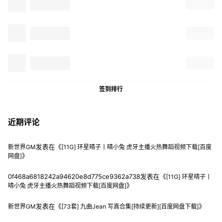
签到排行
近期评论
发表在《
新世界GM
[11G] 环星晴子丨晴小兔 虎牙主播火热舞蹈视频下载[百度
》
网盘]
0f468a6818242a94620e8d775ce9362a738
发表在《
[11G] 环星晴子丨
》
晴小兔 虎牙主播火热舞蹈视频下载[百度网盘]
发表在《
》
新世界GM
[73套] 九曲Jean 写真合集[持续更新][百度网盘下载]