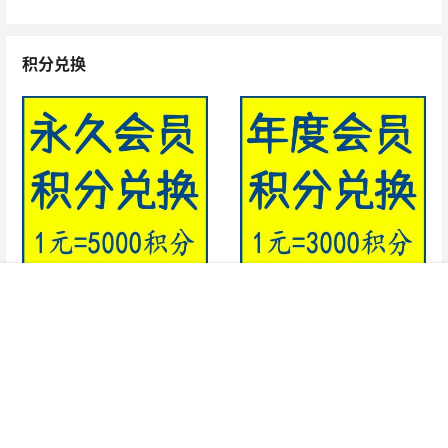
积分兑换
永久会员积分充值1元=5000积分
年度会员积分充值1元=3000积分
菜单
网红
热舞
搜索
模特
明星
会员
我的
￥ 1
￥ 1