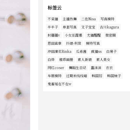
标签云
不呆猫
主播热舞
二佐Nisa
写真模特
半半子
单套写真
叉子宝宝
古川kagura
封疆疆v
小女巫露娜
尤猫醒醒
微密圈
恩田直幸
抖娘-利世
模特写真
沖田凜花Rinka
瓜希酱
疯猫ss
白易子
白烨
稚乖画册
素人新娘
素人美女
网红coser
舞蹈生日记
蠢沫沫
衣衣
车展模特
过期米线线喵
韩国BJ
韩国妹子
鬼畜瑶在不在w