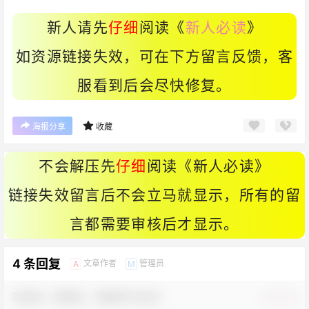
新人请先
仔细
阅读《
新人必读
》
如资源链接失效，可在下方留言反馈，客
服看到后会尽快修复。
海报分享
收藏
不会解压先
仔细
阅读《
新人必读
》
链接失效留言后不会立马就显示，所有的留
言都需要审核后才显示。
4 条回复
文章作者
管理员
A
M
欢迎您，新朋友，感谢参与互动！
确认修改