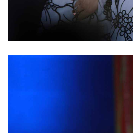
可爱宝贝令本老母亲又在线发疯。杨幂！我要变成一颗小奶糖
觉。说老实话，会发光的名品美貌。睡不着无非两个原因手