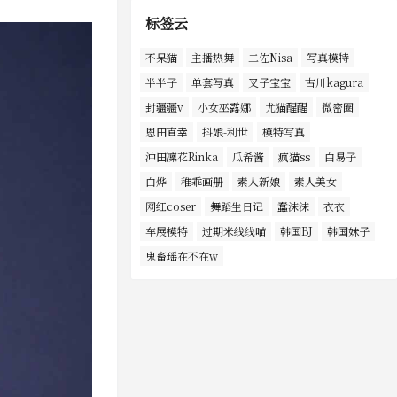
标签云
不呆猫
主播热舞
二佐Nisa
写真模特
半半子
单套写真
叉子宝宝
古川kagura
封疆疆v
小女巫露娜
尤猫醒醒
微密圈
恩田直幸
抖娘-利世
模特写真
沖田凜花Rinka
瓜希酱
疯猫ss
白易子
白烨
稚乖画册
素人新娘
素人美女
网红coser
舞蹈生日记
蠢沫沫
衣衣
车展模特
过期米线线喵
韩国BJ
韩国妹子
鬼畜瑶在不在w