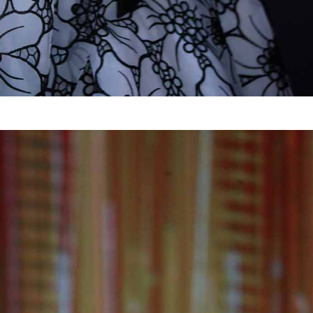
 夜深了提着星星灯 悄悄的溜进你梦里 说晚安 ，杨幂，这就是
里有部手机心里有个你 。