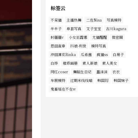
标签云
不呆猫
主播热舞
二佐Nisa
写真模特
半半子
单套写真
叉子宝宝
古川kagura
封疆疆v
小女巫露娜
尤猫醒醒
微密圈
恩田直幸
抖娘-利世
模特写真
沖田凜花Rinka
瓜希酱
疯猫ss
白易子
白烨
稚乖画册
素人新娘
素人美女
网红coser
舞蹈生日记
蠢沫沫
衣衣
车展模特
过期米线线喵
韩国BJ
韩国妹子
鬼畜瑶在不在w