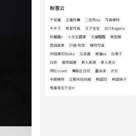
标签云
不呆猫
主播热舞
二佐Nisa
写真模特
半半子
单套写真
叉子宝宝
古川kagura
封疆疆v
小女巫露娜
尤猫醒醒
微密圈
恩田直幸
抖娘-利世
模特写真
沖田凜花Rinka
瓜希酱
疯猫ss
白易子
白烨
稚乖画册
素人新娘
素人美女
网红coser
舞蹈生日记
蠢沫沫
衣衣
车展模特
过期米线线喵
韩国BJ
韩国妹子
鬼畜瑶在不在w