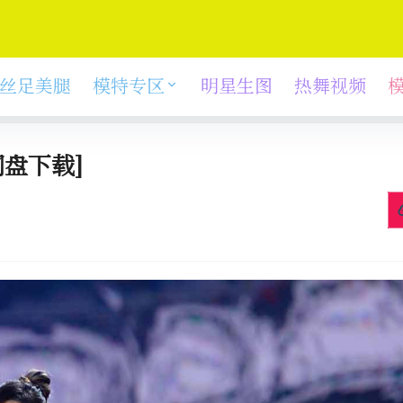
丝足美腿
模特专区
明星生图
热舞视频
盘下载]