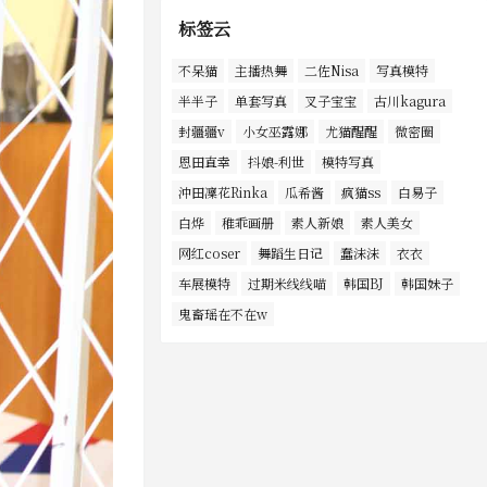
标签云
不呆猫
主播热舞
二佐Nisa
写真模特
半半子
单套写真
叉子宝宝
古川kagura
封疆疆v
小女巫露娜
尤猫醒醒
微密圈
恩田直幸
抖娘-利世
模特写真
沖田凜花Rinka
瓜希酱
疯猫ss
白易子
白烨
稚乖画册
素人新娘
素人美女
网红coser
舞蹈生日记
蠢沫沫
衣衣
车展模特
过期米线线喵
韩国BJ
韩国妹子
鬼畜瑶在不在w