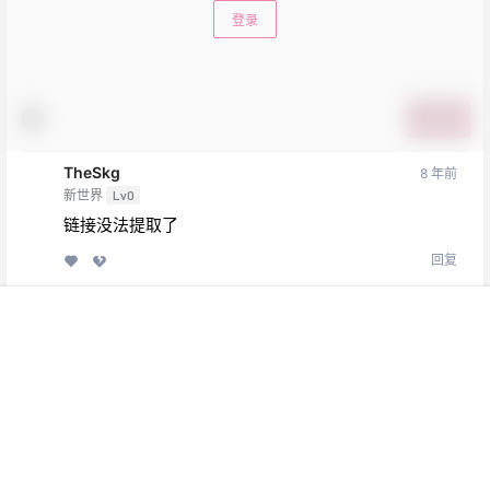
登录
提交
TheSkg
8 年前
新世界
Lv0
链接没法提取了
回复
新世界GM
TheSkg
8 年前
@
A
M
菜单
网红
热舞
搜索
模特
明星
会员
我的
永久会员
新世界
Lv0
已修复
回复